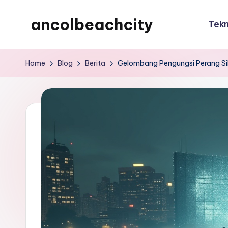
ancolbeachcity
Tekn
Skip
to
ancolbeachcity
content
Home
Blog
Berita
Gelombang Pengungsi Perang Si