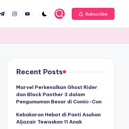
com
r.com
.me
instagram.com
youtube.com
Subscribe
Recent Posts
Marvel Perkenalkan Ghost Rider
dan Black Panther 3 dalam
Pengumuman Besar di Comic-Con
Kebakaran Hebat di Panti Asuhan
Aljazair Tewaskan 11 Anak