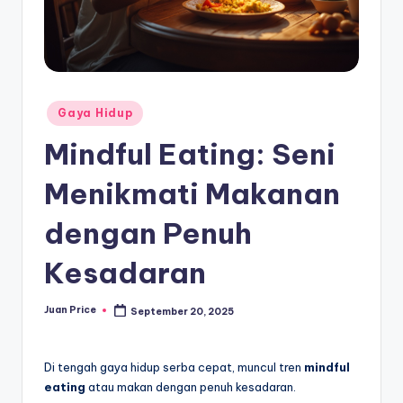
Posted
Gaya Hidup
in
Mindful Eating: Seni
Menikmati Makanan
dengan Penuh
Kesadaran
Juan Price
September 20, 2025
Posted
by
Di tengah gaya hidup serba cepat, muncul tren
mindful
eating
atau makan dengan penuh kesadaran.