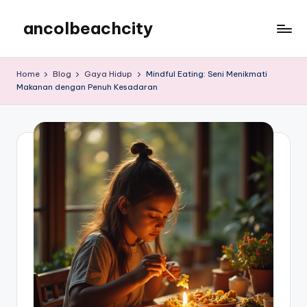
ancolbeachcity
Skip
to
ancolbeachcity
content
Home
Blog
Gaya Hidup
Mindful Eating: Seni Menikmati
Makanan dengan Penuh Kesadaran