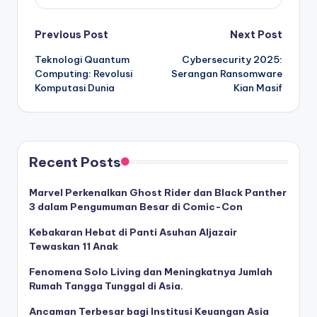
Post
Previous Post
Next Post
Teknologi Quantum
Cybersecurity 2025:
navigation
Computing: Revolusi
Serangan Ransomware
Komputasi Dunia
Kian Masif
Recent Posts
Marvel Perkenalkan Ghost Rider dan Black Panther
3 dalam Pengumuman Besar di Comic-Con
Kebakaran Hebat di Panti Asuhan Aljazair
Tewaskan 11 Anak
Fenomena Solo Living dan Meningkatnya Jumlah
Rumah Tangga Tunggal di Asia.
Ancaman Terbesar bagi Institusi Keuangan Asia