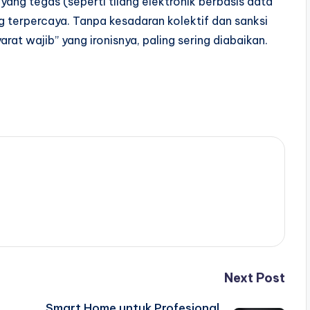
ang tegas (seperti tilang elektronik berbasis data
ng terpercaya. Tanpa kesadaran kolektif dan sanksi
arat wajib” yang ironisnya, paling sering diabaikan.
Next Post
Smart Home untuk Profesional