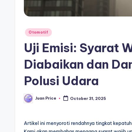
Posted
Otomotif
in
Uji Emisi: Syarat 
Diabaikan dan D
Polusi Udara
Juan Price
October 31, 2025
Posted
by
Artikel ini menyoroti rendahnya tingkat kepatuh
Kami akan membahas mengapa syarat wajib untu