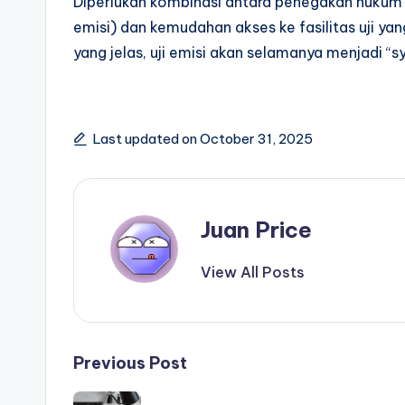
Diperlukan kombinasi antara penegakan hukum y
emisi) dan kemudahan akses ke fasilitas uji ya
yang jelas, uji emisi akan selamanya menjadi “sy
Last updated on October 31, 2025
Juan Price
View All Posts
Post
Previous Post