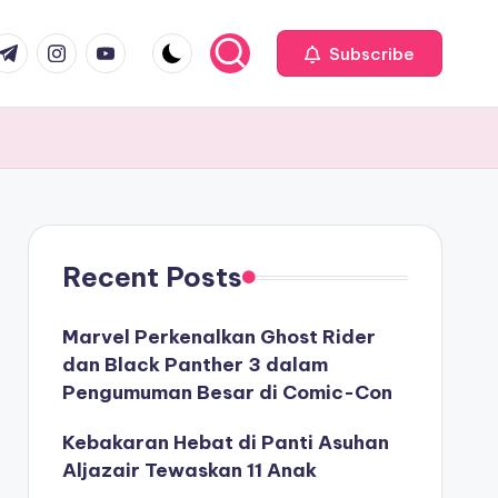
com
r.com
.me
instagram.com
youtube.com
Subscribe
Recent Posts
Marvel Perkenalkan Ghost Rider
dan Black Panther 3 dalam
Pengumuman Besar di Comic-Con
Kebakaran Hebat di Panti Asuhan
Aljazair Tewaskan 11 Anak