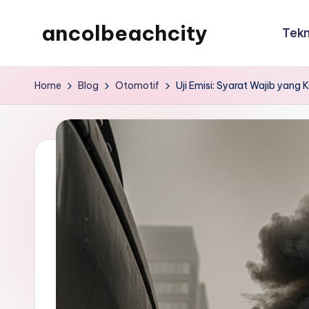
ancolbeachcity
Tekn
Skip
to
ancolbeachcity
content
Home
Blog
Otomotif
Uji Emisi: Syarat Wajib yan